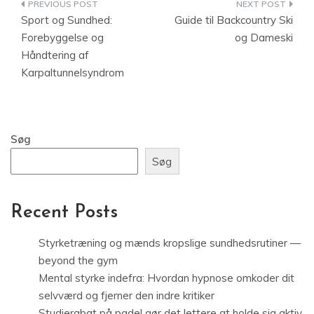
Indlægsnavigation
Sport og Sundhed:
Guide til Backcountry Ski
Forebyggelse og
og Dameski
Håndtering af
Karpaltunnelsyndrom
Søg
Søg
Recent Posts
Styrketræning og mænds kropslige sundhedsrutiner —
beyond the gym
Mental styrke indefra: Hvordan hypnose omkoder dit
selvværd og fjerner den indre kritiker
Studierabat på padel gør det lettere at holde sig aktiv