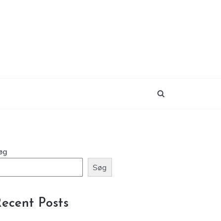
øg
Søg
ecent Posts