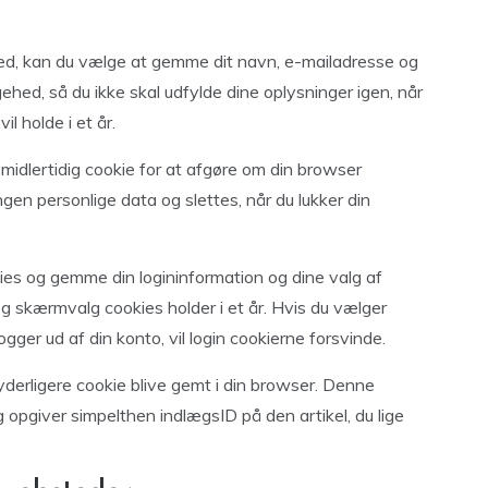
ed, kan du vælge at gemme dit navn, e-mailadresse og
ehed, så du ikke skal udfylde dine oplysninger igen, når
l holde i et år.
 midlertidig cookie for at afgøre om din browser
gen personlige data og slettes, når du lukker din
kies og gemme din logininformation og dine valg af
og skærmvalg cookies holder i et år. Hvis du vælger
 logger ud af din konto, vil login cookierne forsvinde.
n yderligere cookie blive gemt i din browser. Denne
 opgiver simpelthen indlægsID på den artikel, du lige