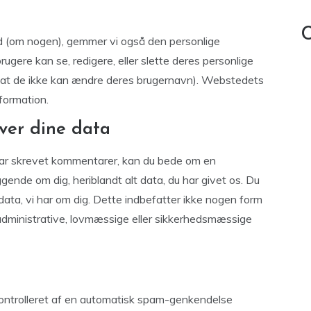
C
d (om nogen), gemmer vi også den personlige
 brugere kan se, redigere, eller slette deres personlige
e at de ikke kan ændre deres brugernavn). Webstedets
formation.
ver dine data
 har skrevet kommentarer, kan du bede om en
ggende om dig, heriblandt alt data, du har givet os. Du
 data, vi har om dig. Dette indbefatter ikke nogen form
f administrative, lovmæssige eller sikkerhedsmæssige
ontrolleret af en automatisk spam-genkendelse