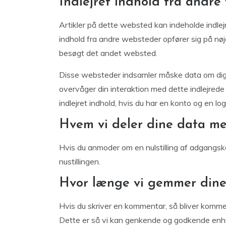
Indlejret indhold fra andre
Artikler på dette websted kan indeholde indlejret 
indhold fra andre websteder opfører sig på n
besøgt det andet websted.
Disse websteder indsamler måske data om dig, b
overvåger din interaktion med dette indlejrede 
indlejret indhold, hvis du har en konto og en l
Hvem vi deler dine data m
Hvis du anmoder om en nulstilling af adgangs
nustillingen.
Hvor længe vi gemmer dine
Hvis du skriver en kommentar, så bliver komm
Dette er så vi kan genkende og godkende enhv