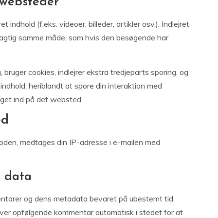
 websteder
indhold (f.eks. videoer, billeder, artikler osv.). Indlejret
øjagtig samme måde, som hvis den besøgende har
ruger cookies, indlejrer ekstra tredjeparts sporing, og
indhold, heriblandt at spore din interaktion med
ogget ind på det websted.
ed
koden, medtages din IP-adresse i e-mailen med
 data
entarer og dens metadata bevaret på ubestemt tid.
er opfølgende kommentar automatisk i stedet for at