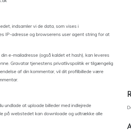
k.dk
et, indsamler vi de data, som vises i
 IP-adresse og browserens user agent string for at
din e-mailadresse (også kaldet et hash), kan leveres
nne. Gravatar tjenestens privatlivspolitik er tilgængelig
endelse af din kommentar, vil dit profilbillede være
ommentar.
 du undlade at uploade billeder med indlejrede
D
nde på webstedet kan downloade og udtrække alle
A